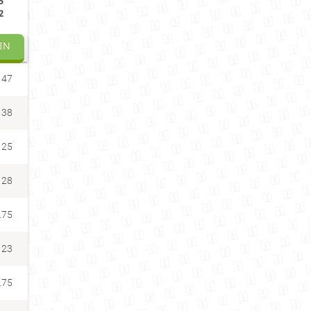
5
2
IN
47
38
25
28
.75
23
.75