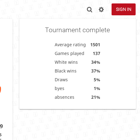
SIGN IN
Tournament complete
Average rating
1501
Games played
137
White wins
34%
Black wins
37%
Draws
5%
byes
1%
absences
21%
9
5