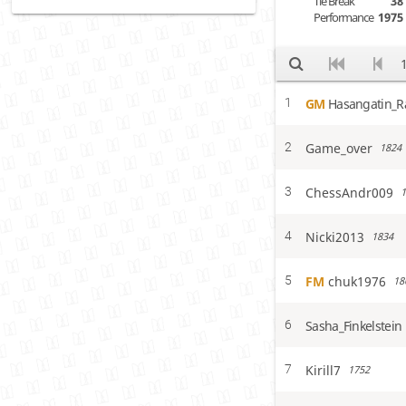
Tie Break
38
Ноябрь 8 этап
Performance
1975
Декабрь 1 этап
Декабрь 2 этап
Декабрь 3 этап
Декабрь 4 этап
Декабрь 5 этап
GM
Hasangatin_R
1
Декабрь 6 этап
Декабрь 7 этап
Game_over
2
1824
Декабрь 8 этап
ChessAndr009
3
1
Nicki2013
4
1834
FM
chuk1976
5
18
Sasha_Finkelstein
6
Kirill7
7
1752