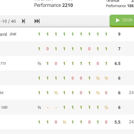
Tie Break
2
Performance
2210
Performance
188
SIGN 
1-10 / 40
1
1
1
1
1
1
1
1
1
9
amil
2048
1
0
1
1
1
1
0
1
1
7
½
1
0
1
1
1
1
0
1
6.5
773
1
1
1
1
0
0
1
½
½
6
1
1
½
1
1
0
1
½
0
6
24
64
½
-
-
1
1
1
1
1
½
6
1650
1
1
0
½
1
1
0
1
0
5.5
24