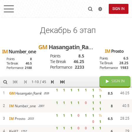
SIGN IN
Декабрь 6 этап
GM
Hasangatin_Ramil
IM
Prosto
IM
Number_one
Points
8.5
Points
6.5
Points
8
Tie Break
46.25
Tie Break
28.25
Tie Break
40.5
Performance
2233
Performance
1983
Performance
2188
SIGN IN
1-10 / 45
1
1
1
1
1
1
½
8.5
GM
Hasangatin_Ramil
1
2026
46.25
1
1
1
1
1
1
0
1
1
8
IM
Number_one
2
2001
40.5
1
1
1
1
1
0
1
1
½
6.5
IM
Prosto
3
2033
28.25
0
1
1
1
1
0
0
1
1
6
Kirill7
4
1757
29