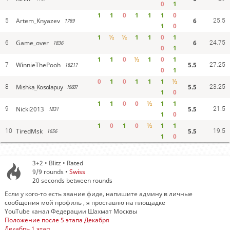
0
1
1
1
0
1
1
1
0
6
Artem_Knyazev
5
1789
25.5
1
0
1
½
½
1
1
0
1
6
Game_over
6
1836
24.75
0
1
1
1
0
½
1
0
1
5.5
WinnieThePooh
7
1821?
27.25
0
1
0
1
0
1
1
1
½
5.5
Mishka_Kosolapuy
8
1660?
23.25
1
0
1
1
0
0
½
1
1
5.5
Nicki2013
9
1831
21.5
1
0
1
0
1
0
½
1
1
5.5
TiredMsk
10
1656
19.5
1
0
3+2 • Blitz • Rated
9/9
rounds •
Swiss
20 seconds between rounds
Если у кого-то есть звание фиде, напишите админу в личные
сообщения мой профиль , я проставлю на площадке
YouTube канал Федерации Шахмат Москвы
Положение после 5 этапа Декабря
Декабрь 1 этап