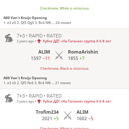
Checkmate, White is victorious
A00 Van't Kruijs Opening
1. e3 e5 2. Qf3 Qg5 3. Bc4 Nf6 ... 24 moves
7+3 • RAPID • RATED
•
Кубок ДДТ «На Таганке» группа А 6-8 лет
3 years ago
ALIM
RomaArishin
1597
−11
1855
+7
Checkmate, Black is victorious
A00 Van't Kruijs Opening
1. e3 e5 2. Qf3 Nc6 3. Bc4 Nf6 ... 21 moves
7+3 • RAPID • RATED
•
Кубок ДДТ «На Таганке» группа А 6-8 лет
3 years ago
Trofim234
ALIM
2021
+5
1602
−5
Checkmate, White is victorious