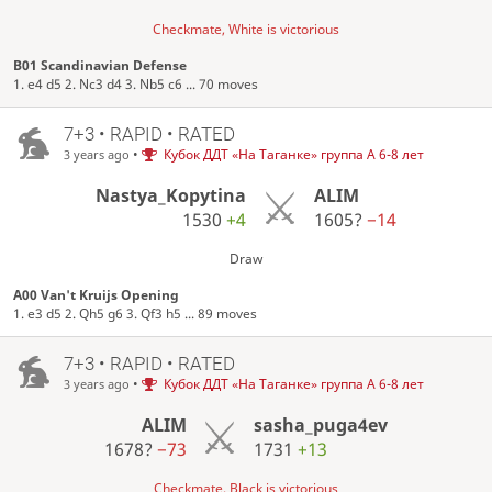
Checkmate, White is victorious
B01 Scandinavian Defense
1. e4 d5 2. Nc3 d4 3. Nb5 c6 ... 70 moves
7+3 • RAPID • RATED
•
Кубок ДДТ «На Таганке» группа А 6-8 лет
3 years ago
Nastya_Kopytina
ALIM
1530
+4
1605?
−14
Draw
A00 Van't Kruijs Opening
1. e3 d5 2. Qh5 g6 3. Qf3 h5 ... 89 moves
7+3 • RAPID • RATED
•
Кубок ДДТ «На Таганке» группа А 6-8 лет
3 years ago
ALIM
sasha_puga4ev
1678?
−73
1731
+13
Checkmate, Black is victorious