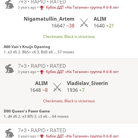
7+3 • RAPID • RATED
•
Кубок ДДТ «На Таганке» группа А 6-8 лет
3 years ago
Nigamatullin_Artem
ALIM
1664?
−38
1640
+21
Checkmate, Black is victorious
A00 Van't Kruijs Opening
1. e3 d5 2. Bb5+ c6 3. Bd3 e6 ... 57 moves
7+3 • RAPID • RATED
•
Кубок ДДТ «На Таганке» группа А 6-8 лет
3 years ago
ALIM
Vladislav_Siverin
1648
−8
1936
+7
Checkmate, Black is victorious
D00 Queen's Pawn Game
1. d4 d5 2. e3 Bf5 3. c3 e6 ... 64 moves
7+3 • RAPID • RATED
•
Кубок ДДТ «На Таганке» группа А 6-8 лет
3 years ago