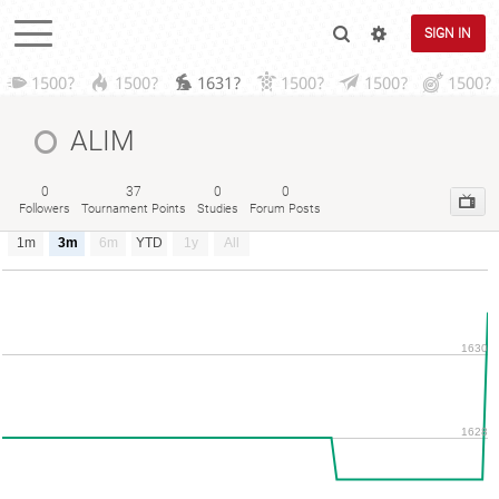
SIGN IN
1500?
1500?
1631?
1500?
1500?
1500?
ALIM
0
37
0
0
Followers
Tournament Points
Studies
Forum Posts
1m
3m
6m
YTD
1y
All
1630
1628