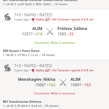
1. e4 d5 2. exd5 Qxd5 3. Bb5+ Qxb5 ... 14 moves
7+3 • RAPID • RATED
•
Кубок ДДТ «На Таганке» группа А 6-8 лет
3 years ago
ALIM
Frolova_Sabina
1337?
+218
1503
−25
Checkmate, White is victorious
D00 Queen's Pawn Game
1. d4 d5 2. e3 Nc6 3. c3 e5 ... 54 moves
7+3 • RAPID • RATED
•
Кубок ДДТ «На Таганке» группа А 6-8 лет
3 years ago
Menshagiev_Nikita
ALIM
1500?
+162
1500?
−163
Checkmate, White is victorious
B01 Scandinavian Defense
1. e4 d5 2. f3 dxe4 3. fxe4 e6 ... 60 moves