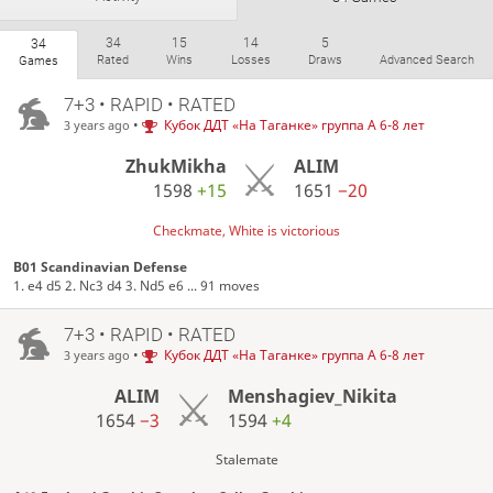
34
15
14
5
34
Rated
Wins
Losses
Draws
Advanced Search
Games
7+3 • RAPID • RATED
•
Кубок ДДТ «На Таганке» группа А 6-8 лет
3 years ago
ZhukMikha
ALIM
1598
+15
1651
−20
Checkmate, White is victorious
B01 Scandinavian Defense
1. e4 d5 2. Nc3 d4 3. Nd5 e6 ... 91 moves
7+3 • RAPID • RATED
•
Кубок ДДТ «На Таганке» группа А 6-8 лет
3 years ago
ALIM
Menshagiev_Nikita
1654
−3
1594
+4
Stalemate