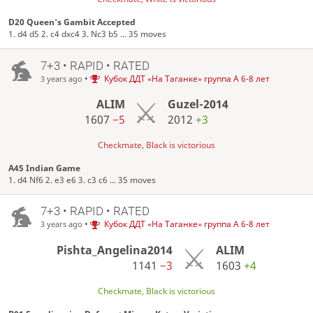
D20 Queen's Gambit Accepted
1. d4 d5 2. c4 dxc4 3. Nc3 b5 ... 35 moves
7+3 • RAPID • RATED
•
Кубок ДДТ «На Таганке» группа А 6-8 лет
3 years ago
ALIM
Guzel-2014
1607
−5
2012
+3
Checkmate, Black is victorious
A45 Indian Game
1. d4 Nf6 2. e3 e6 3. c3 c6 ... 35 moves
7+3 • RAPID • RATED
•
Кубок ДДТ «На Таганке» группа А 6-8 лет
3 years ago
Pishta_Angelina2014
ALIM
1141
−3
1603
+4
Checkmate, Black is victorious