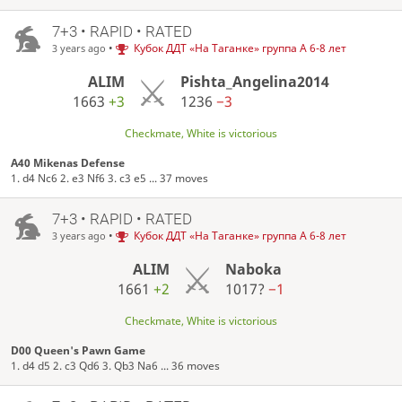
7+3 • RAPID • RATED
•
Кубок ДДТ «На Таганке» группа А 6-8 лет
3 years ago
ALIM
Pishta_Angelina2014
1663
+3
1236
−3
Checkmate, White is victorious
A40 Mikenas Defense
1. d4 Nc6 2. e3 Nf6 3. c3 e5 ... 37 moves
7+3 • RAPID • RATED
•
Кубок ДДТ «На Таганке» группа А 6-8 лет
3 years ago
ALIM
Naboka
1661
+2
1017?
−1
Checkmate, White is victorious
D00 Queen's Pawn Game
1. d4 d5 2. c3 Qd6 3. Qb3 Na6 ... 36 moves