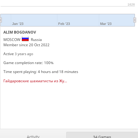
1626
Jan '23
Feb '23
Mar '23
ALIM BOGDANOV
MOSCOW
Russia
Member since 20 Oct 2022
Active
3 years ago
Game completion rate: 100%
Time spent playing: 4 hours and 18 minutes
Гайдаровские шахматисты из Жулебино
Activity
34 Games