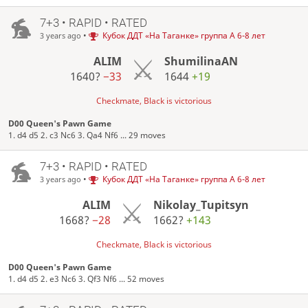
7+3 • RAPID • RATED
•
Кубок ДДТ «На Таганке» группа А 6-8 лет
3 years ago
ALIM
ShumilinaAN
1640?
−33
1644
+19
Checkmate, Black is victorious
D00 Queen's Pawn Game
1. d4 d5 2. c3 Nc6 3. Qa4 Nf6 ... 29 moves
7+3 • RAPID • RATED
•
Кубок ДДТ «На Таганке» группа А 6-8 лет
3 years ago
ALIM
Nikolay_Tupitsyn
1668?
−28
1662?
+143
Checkmate, Black is victorious
D00 Queen's Pawn Game
1. d4 d5 2. e3 Nc6 3. Qf3 Nf6 ... 52 moves