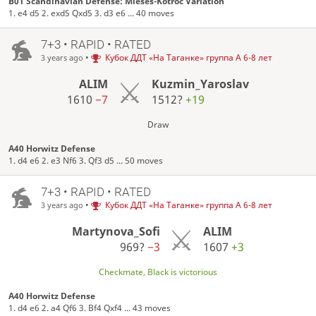
B01 Scandinavian Defense: Mieses-Kotroc Variation
1. e4 d5 2. exd5 Qxd5 3. d3 e6 ... 40 moves
7+3 • RAPID • RATED
•
Кубок ДДТ «На Таганке» группа А 6-8 лет
3 years ago
ALIM
Kuzmin_Yaroslav
1610
−7
1512?
+19
Draw
A40 Horwitz Defense
1. d4 e6 2. e3 Nf6 3. Qf3 d5 ... 50 moves
7+3 • RAPID • RATED
•
Кубок ДДТ «На Таганке» группа А 6-8 лет
3 years ago
Martynova_Sofi
ALIM
969?
−3
1607
+3
Checkmate, Black is victorious
A40 Horwitz Defense
1. d4 e6 2. a4 Qf6 3. Bf4 Qxf4 ... 43 moves