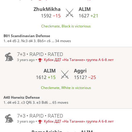
ZhukMikha
ALIM
1592
−15
1627
+21
Checkmate, Black is victorious
B01 Scandinavian Defense
1. e4 d5 2. Nc3 d4 3. Bb5+ c6 ... 34 moves
7+3 • RAPID • RATED
•
Кубок ДДТ «На Таганке» группа А 6-8 лет
3 years ago
ALIM
Aggri
1612
+15
1512?
−25
Checkmate, White is victorious
A40 Horwitz Defense
1. d4 e6 2. c3 Qf6 3. e3 Bd6 ... 65 moves
7+3 • RAPID • RATED
•
Кубок ДДТ «На Таганке» группа А 6-8 лет
3 years ago