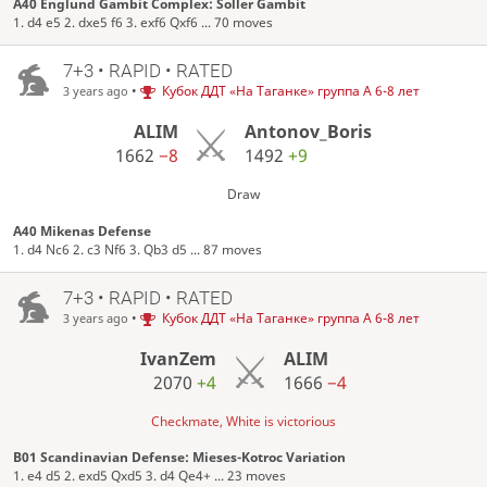
A40 Englund Gambit Complex: Soller Gambit
1. d4 e5 2. dxe5 f6 3. exf6 Qxf6 ... 70 moves
7+3 • RAPID • RATED
•
Кубок ДДТ «На Таганке» группа А 6-8 лет
3 years ago
ALIM
Antonov_Boris
1662
−8
1492
+9
Draw
A40 Mikenas Defense
1. d4 Nc6 2. c3 Nf6 3. Qb3 d5 ... 87 moves
7+3 • RAPID • RATED
•
Кубок ДДТ «На Таганке» группа А 6-8 лет
3 years ago
IvanZem
ALIM
2070
+4
1666
−4
Checkmate, White is victorious
B01 Scandinavian Defense: Mieses-Kotroc Variation
1. e4 d5 2. exd5 Qxd5 3. d4 Qe4+ ... 23 moves