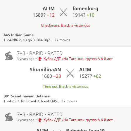
ALIM
fomenko-g
1589?
−12
1914?
+10
Checkmate, Black is victorious
A45 Indian Game
1. d4 Nf6 2. e3 g6 3. Bc4 Bg7 ... 27 moves
7+3 • RAPID • RATED
•
Кубок ДДТ «На Таганке» группа А 6-8 лет
3 years ago
ShumilinaAN
ALIM
1660
−23
1527?
+62
Time out, Black is victorious
B01 Scandinavian Defense
1. e4 d5 2. Nc3 dxe4 3. Nxe4 Qd5 ... 37 moves
7+3 • RAPID • RATED
•
Кубок ДДТ «На Таганке» группа А 6-8 лет
3 years ago
ALIM
Babenko_Ivan19