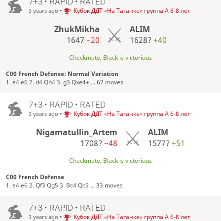
7+3 • RAPID • RATED
•
Кубок ДДТ «На Таганке» группа А 6-8 лет
3 years ago
ZhukMikha
ALIM
1647
−20
1628?
+40
Checkmate, Black is victorious
C00 French Defense: Normal Variation
1. e4 e6 2. d4 Qh4 3. g3 Qxe4+ ... 67 moves
7+3 • RAPID • RATED
•
Кубок ДДТ «На Таганке» группа А 6-8 лет
3 years ago
Nigamatullin_Artem
ALIM
1708?
−48
1577?
+51
Checkmate, Black is victorious
C00 French Defense
1. e4 e6 2. Qf3 Qg5 3. Bc4 Qc5 ... 33 moves
7+3 • RAPID • RATED
•
Кубок ДДТ «На Таганке» группа А 6-8 лет
3 years ago