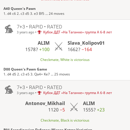
A40 Queen's Pawn
1. d4 c6 2. c3 d5 3. e3 Bf5 ... 24 moves
7+3 • RAPID • RATED
•
Кубок ДДТ «На Таганке» группа А 6-8 лет
3 years ago
ALIM
Slava_Kolipov01
1578?
+100
1662?
−164
Checkmate, White is victorious
D00 Queen's Pawn Game
1. d4 d5 2. c3 e5 3. Qa4+ Ke7 ... 25 moves
7+3 • RAPID • RATED
•
Кубок ДДТ «На Таганке» группа А 6-8 лет
3 years ago
Antonov_Mikhail
ALIM
1120
−5
1555?
+23
Checkmate, Black is victorious
B01 Scandinavian Defense: Mieses-Kotroc Variation