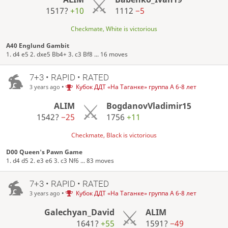
1517?
+10
1112
−5
Checkmate, White is victorious
A40 Englund Gambit
1. d4 e5 2. dxe5 Bb4+ 3. c3 Bf8 ... 16 moves
7+3 • RAPID • RATED
•
Кубок ДДТ «На Таганке» группа А 6-8 лет
3 years ago
ALIM
BogdanovVladimir15
1542?
−25
1756
+11
Checkmate, Black is victorious
D00 Queen's Pawn Game
1. d4 d5 2. e3 e6 3. c3 Nf6 ... 83 moves
7+3 • RAPID • RATED
•
Кубок ДДТ «На Таганке» группа А 6-8 лет
3 years ago
Galechyan_David
ALIM
1641?
+55
1591?
−49