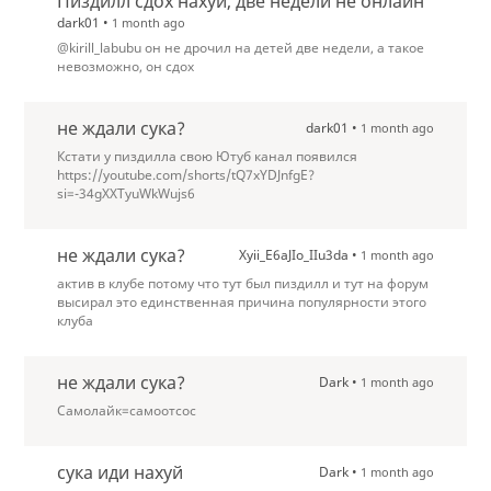
Пиздилл сдох нахуй, две недели не онлайн
dark01 •
1 month ago
@kirill_labubu он не дрочил на детей две недели, а такое
невозможно, он сдох
не ждали сука?
dark01 •
1 month ago
Кстати у пиздилла свою Ютуб канал появился
https://youtube.com/shorts/tQ7xYDJnfgE?
si=-34gXXTyuWkWujs6
не ждали сука?
Xyii_E6aJIo_IIu3da •
1 month ago
актив в клубе потому что тут был пиздилл и тут на форум
высирал это единственная причина популярности этого
клуба
не ждали сука?
Dark •
1 month ago
Самолайк=самоотсос
сука иди нахуй
Dark •
1 month ago