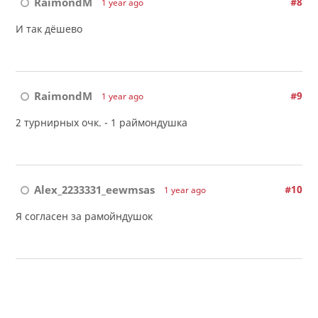
RaimondM
#8
1 year ago
И так дёшево
RaimondM
#9
1 year ago
2 турнирных очк. - 1 раймондушка
Alex_2233331_eewmsas
#10
1 year ago
Я согласен за рамойндушок
…