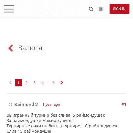
SIGN IN
Валюта
…
1
2
3
4
6
RaimondM
#1
1 year ago
Выигранный турнир без слива: 5 раймондушек
За раймондушки можно купить:
Турнирные очки (набить в турнире) 10 раймондушек
Слив 15 раймондушек