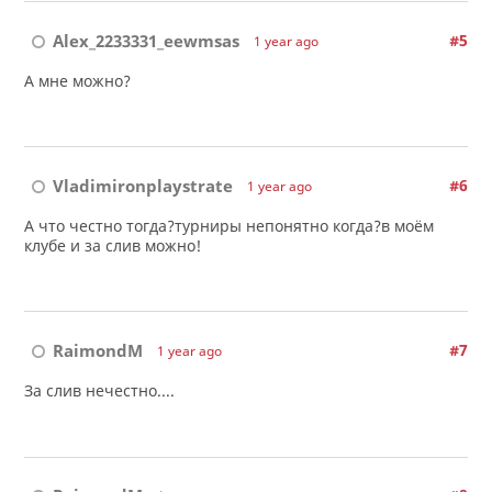
Alex_2233331_eewmsas
#5
1 year ago
А мне можно?
Vladimironplaystrate
#6
1 year ago
А что честно тогда?турниры непонятно когда?в моём
клубе и за слив можно!
RaimondM
#7
1 year ago
За слив нечестно....