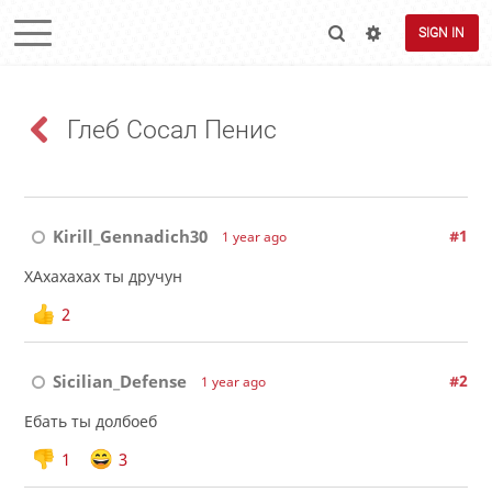
SIGN IN
Глеб Сосал Пенис
Kirill_Gennadich30
#1
1 year ago
ХАхахахах ты дручун
2
Sicilian_Defense
#2
1 year ago
Ебать ты долбоеб
1
3