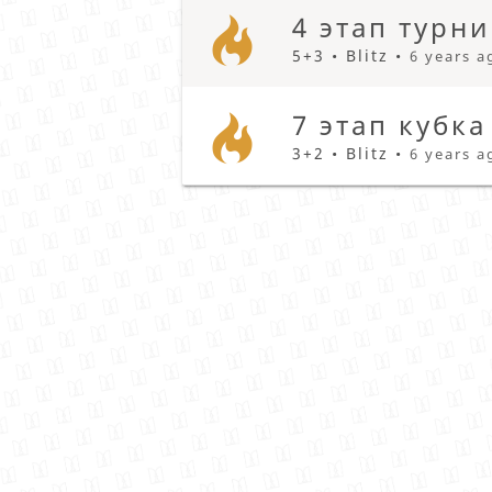
4 этап турн
5+3 • Blitz •
6 years a
7 этап кубк
3+2 • Blitz •
6 years a