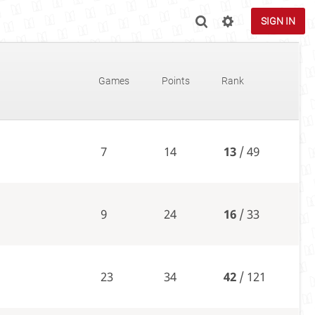
SIGN IN
Games
Points
Rank
7
14
13
/ 49
9
24
16
/ 33
23
34
42
/ 121