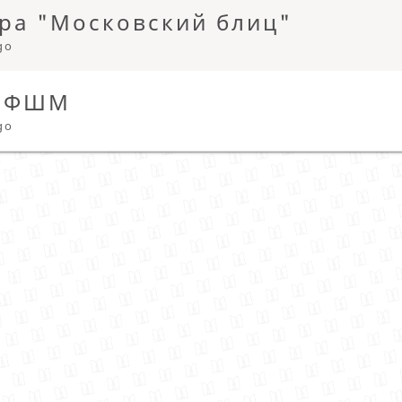
ира "Московский блиц"
go
а ФШМ
go