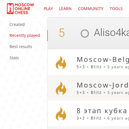
PLAY
LEARN
COMMUNITY
TOOLS
Created
5
Aliso4k
Recently played
Best results
Moscow-Bel
Stats
5+3 • Blitz •
5 years a
Moscow-Jord
5+3 • Blitz •
5 years a
8 этап кубк
3+2 • Blitz •
6 years a