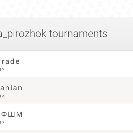
a_pirozhok
tournaments
grade
go
anian
go
а ФШМ
go