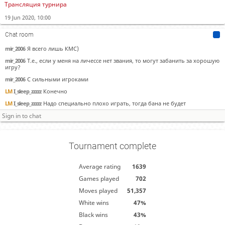
Трансляция турнира
IM
Zubrrr
Да тебе давно уже эту надпись поставили, не в этом турнире
19 Jun 2020, 10:00
mir_2006
А за что?
LM
I_sleep_zzzzz
Слишком сильный игрок, тебе в ТТ надо играть, а не в таких
Chat room
турнирах
mir_2006
Я всего лишь КМС)
mir_2006
Т.е., если у меня на личессе нет звания, то могут забанить за хорошую
игру?
mir_2006
С сильными игроками
LM
I_sleep_zzzzz
Конечно
LM
I_sleep_zzzzz
Надо специально плохо играть, тогда бана не будет
Tournament complete
Average rating
1639
Games played
702
Moves played
51,357
White wins
47%
Black wins
43%