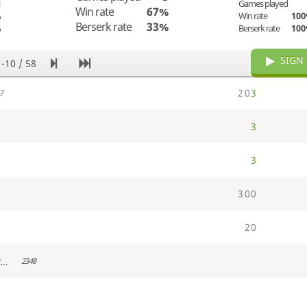
1
Games played
Win rate
67%
%
Win rate
10
Berserk rate
33%
%
Berserk rate
10
SIGN 
1-10 / 58
2
0
3
?
3
3
3
0
0
2
0
Alex_2233331_eewmsas
2348