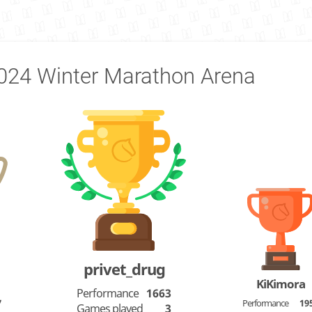
024 Winter Marathon Arena
privet_drug
KiKimora
Performance
1663
7
Performance
19
Games played
3