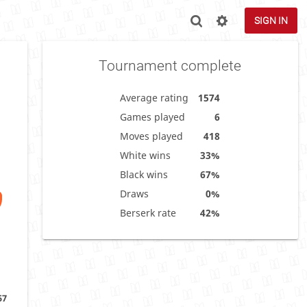
SIGN IN
Tournament complete
Average rating
1574
Games played
6
Moves played
418
White wins
33%
Black wins
67%
Draws
0%
Berserk rate
42%
57