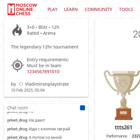
WildCat
Вов я же сказал пароль
PLAY
LEARN
COMMUNITY
TOOLS
BorysiukIvan
Если что я моу наспамить
аккаунтами
3+0 • Blitz • 12h
BorysiukIvan
Чтобы было 2000 ироков в
2
Rated • Arena
турнире
khjahudh
Давай)
The legendary 12hr tournament
Krisa
Упс
Entry requirements:
Krisa
Не ешь его пж
Must be in team
privet_drug
ОЙ
1234567891010
privet_drug
Ты тоже
by
Vladimironplaystrate
privet_drug
Я ферзя подставил
10 Feb 2025, 05:04
Krisa
Го на берсах
Krisa
Так интересней
Chat room
privet_drug
Го
privet_drug
Не дают
ttts261
privet_drug
Иди с клопом свграй
Performance
232
privet_drug
А потом со мной