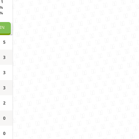
1
0%
0%
IN
5
3
3
3
2
0
0