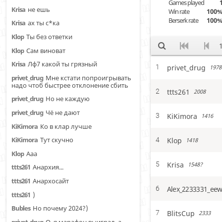
Games played
Krisa
не ешь
Win rate
100
Berserk rate
100
Krisa
ах ты с*ка
Klop
Ты без ответки
Klop
Сам виноват
Krisa
Лф7 какой ты грязный
privet_drug
1
1978
privet_drug
Мне кстати попроигрывать
надо чтоб быстрее отклонение сбить
ttts261
2
2008
privet_drug
Но не каждую
privet_drug
Чё не дают
KiKimora
3
1416
KiKimora
Ко в клар лучше
Klop
KiKimora
Тут скучно
4
1418
Klop
Ааа
Krisa
5
1548?
ttts261
Анархия...
ttts261
Анархосайт
6
ttts261
)
Bubles
Но почему 2024?)
BlitsCup
7
2333