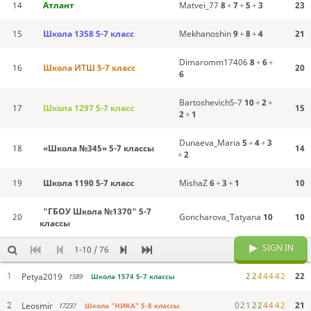
14
Атлант
Matvei_77
8
+
7
+
5
+
3
23
15
Школа 1358 5-7 класс
Mekhanoshin
9
+
8
+
4
21
Dimaromm17406
8
+
6
+
16
Школа ИТШ 5-7 класс
20
6
Bartoshevich5-7
10
+
2
+
17
Школа 1297 5-7 класс
15
2
+
1
Dunaeva_Maria
5
+
4
+
3
18
«Школа №345» 5-7 классы
14
+
2
19
Школа 1190 5-7 класс
MishaZ
6
+
3
+
1
10
"ГБОУ Школа №1370" 5-7
20
Goncharova_Tatyana
10
10
классы
SIGN IN
1-10 / 76
2
2
4
4
4
4
2
22
Petya2019
1
1589
Школа 1574 5-7 классы
0
2
1
2
2
4
4
4
2
21
Leosmir
2
1723?
Школа "НИКА" 5-8 классы