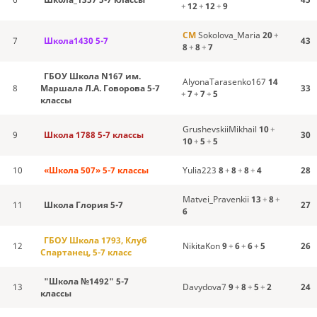
+
12
+
12
+
9
CM
Sokolova_Maria
20
+
7
Школа1430 5-7
43
8
+
8
+
7
ГБОУ Школа N167 им.
AlyonaTarasenko167
14
8
Маршала Л.А. Говорова 5-7
33
+
7
+
7
+
5
классы
GrushevskiiMikhail
10
+
9
Школа 1788 5-7 классы
30
10
+
5
+
5
10
«Школа 507» 5-7 классы
Yulia223
8
+
8
+
8
+
4
28
Matvei_Pravenkii
13
+
8
+
11
Школа Глория 5-7
27
6
ГБОУ Школа 1793, Клуб
12
NikitaKon
9
+
6
+
6
+
5
26
Спартанец, 5-7 класс
"Школа №1492" 5-7
13
Davydova7
9
+
8
+
5
+
2
24
классы