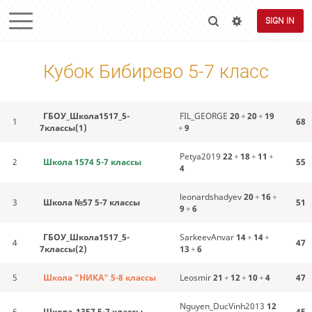
SIGN IN
Кубок Бибирево 5-7 класс
ГБОУ_Школа1517_5-
FIL_GEORGE
20
+
20
+
19
1
68
7классы(1)
+
9
Petya2019
22
+
18
+
11
+
2
Школа 1574 5-7 классы
55
4
leonardshadyev
20
+
16
+
3
Школа №57 5-7 классы
51
9
+
6
ГБОУ_Школа1517_5-
SarkeevAnvar
14
+
14
+
4
47
7классы(2)
13
+
6
5
Школа "НИКА" 5-8 классы
Leosmir
21
+
12
+
10
+
4
47
Nguyen_DucVinh2013
12
6
Школа_1357 5-7 классы
45