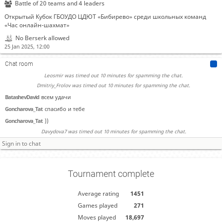
matvey_zhgutov
не засоряйте чат
Battle of 20 teams and 4 leaders
Rehman_Amil was timed out 10 minutes for spamming the chat.
Открытый Кубок ГБОУДО ЦДЮТ «Бибирево» среди школьных команд
FIL_GEORGE was timed out 10 minutes for spamming the chat.
«Час онлайн-шахмат»
Goncharova_Tatyana was timed out 10 minutes for spamming the chat.
No Berserk allowed
Dimaromm17406 was timed out 10 minutes for spamming the chat.
25 Jan 2025, 12:00
Starmover2013 was timed out 10 minutes for spamming the chat.
Chat room
Karpinma was timed out 10 minutes for spamming the chat.
Leosmir was timed out 10 minutes for spamming the chat.
Dmitriy_Frolov was timed out 10 minutes for spamming the chat.
BatashevDavid
всем удачи
Goncharova_Tat
спасибо и тебе
Goncharova_Tat
))
Davydova7 was timed out 10 minutes for spamming the chat.
Tournament complete
Average rating
1451
Games played
271
Moves played
18,697