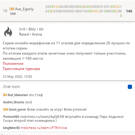
ProBoyK
рудик топ
3
0
3
3
5
5
2
0
0
3
0
3
0
0
3
0
3
3
2
0
3
3
5
0
0
3
0
3
1
0
3
1
3
3
5
5
2
1
IM
Rud_Makarian
за что 0?))
IM
Ave_Egoriy
146
10
0
2
3
5
0
3
0
0
3
0
3
0
0
3
1
0
0
0
1
3
0
3
3
4
5
5
2
0
1
3
3
0
0
3
3
2
0
0
1848
GM
Good_game
Видимо за вторую ничью?!
3
ProBoyK
рудик привет
3+0 • Blitz • 6h
IM
Rud_Makarian
она была первая
Rated • Arena
IM
Rud_Makarian
до этого поражение было
Серия онлайн-марафонов из 11 этапов для определения 20 лучших по
GM
Good_game
А до него видима ничья
итогам серии.
IM
Rud_Makarian
ага)
По итогам каждого этапа зачетные очки получают только участники,
занявшие 1-100 место
GM
Good_game
Поражения не прирыват ничейную серию
Положение
GM
Good_game
Из неё только победой можно выбраться
Трансляция турнира
IM
Rud_Makarian
понял))
23 May 2020, 13:00
IM
A_Kukhmazov
таблица будто в цдш в субботу заглянул
Chat room
Andrei_Skvorts
феникс777 кто?
IM
Rud_Makarian
это Стеф
Andrei_Skvorts
лол)
GM
Good_game
Всем спасибо за игру! Всем успехов!
PortnovNN
mskchess.ru/team/4qDJE39f вступайте в команду Парк Ходынка!
Скоро второй этап командника )
kingfisher83
mskchess.ru/team/xF7RWVwa