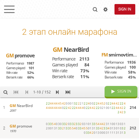
SIGN IN
2 этап онлайн марафона
GM
NearBird
FM
smirnovtimofey
GM
promove
Performance
2113
Performance
1936
Performance
1987
Games played
84
Games played
100
Games played
101
Win rate
73%
Win rate
58%
Win rate
52%
Berserk rate
11%
Berserk rate
45%
Berserk rate
66%
SIGN IN
1-10 / 152
2
2
4
4
4
4
4
5
4
2
0
0
0
1
3
2
2
2
1
2
2
4
0
0
2
2
4
4
5
2
0
2
2
4
4
4
2
2
2
4
GM
NearBird
214
1
4
4
4
4
4
4
4
4
0
2
2
4
2
2
2
4
4
4
4
0
2
2
4
4
2
2
2
0
2
1
0
0
1
2
2
4
4
4
2
2
2097
2
4
2
3
0
3
3
5
4
0
3
0
3
3
2
0
3
3
2
3
3
2
0
3
1
0
1
3
3
5
4
4
4
2
3
1
1
0
0
1
3
0
3
1
GM
promove
212
2
2
0
0
1
3
1
3
3
2
1
3
3
5
5
4
0
3
3
4
5
5
0
1
3
1
3
3
4
2
3
3
4
0
1
3
0
1
0
3
2
1970
0
3
3
4
2
0
1
3
0
0
0
3
1
1
1
1
3
1
3
1
3