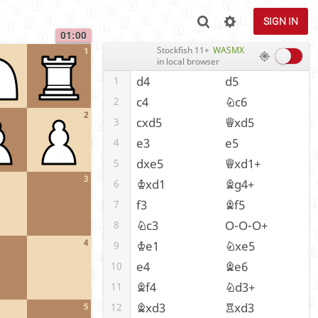
SIGN IN
01:00
Stockfish 11+
WASMX
1
in local browser
d4
d5
1
c4
Nc6
2
2
cxd5
Qxd5
3
e3
e5
4
dxe5
Qxd1+
5
3
Kxd1
Bg4+
6
f3
Bf5
7
Nc3
O-O-O+
8
4
Ke1
Nxe5
9
e4
Be6
10
Bf4
Nd3+
11
Bxd3
Rxd3
12
5