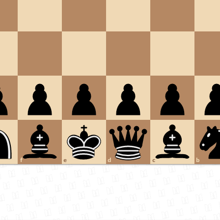
f
e
d
c
b